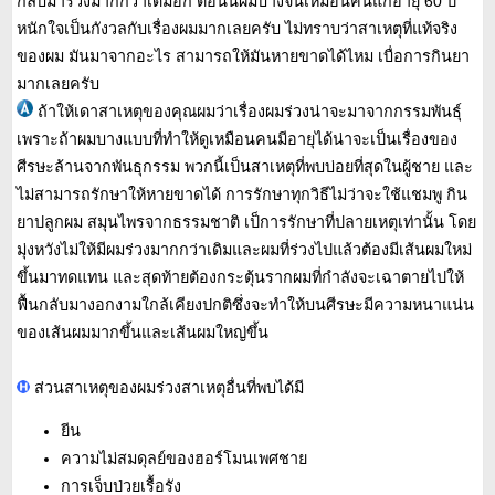
กลับมาร่วงมากกว่าเดิมอีก ตอนนี้ผมบางจนเหมือนคนแก่อายุ 60 ปี
หนักใจเป็นกังวลกับเรื่องผมมากเลยครับ ไม่ทราบว่าสาเหตุที่แท้จริง
ของผม มันมาจากอะไร สามารถให้มันหายขาดได้ไหม เบื่อการกินยา
มากเลยครับ
ถ้าให้เดาสาเหตุของคุณผมว่าเรื่องผมร่วงน่าจะมาจากกรรมพันธุ์
เพราะถ้าผมบางแบบที่ทำให้ดูเหมือนคนมีอายุได้น่าจะเป็นเรื่องของ
ศีรษะล้านจากพันธุกรรม พวกนี้เป็นสาเหตุที่พบบ่อยที่สุดในผู้ชาย และ
ไม่สามารถรักษาให้หายขาดได้ การรักษาทุกวิธีไม่ว่าจะใช้แชมพู กิน
ยาปลูกผม สมุนไพรจากธรรมชาติ เป็การรักษาที่ปลายเหตุเท่านั้น โดย
มุ่งหวังไม่ให้มีผมร่วงมากกว่าเดิมและผมที่ร่วงไปแล้วต้องมีเส้นผมใหม่
ขึ้นมาทดแทน และสุดท้ายต้องกระตุ้นรากผมที่กำลังจะเฉาตายไปให้
ฟื้นกลับมางอกงามใกล้เคียงปกติซึ่งจะทำให้บนศีรษะมีความหนาแน่น
ของเส้นผมมากขึ้นและเส้นผมใหญ่ขึ้น
ส่วนสาเหตุของผมร่วงสาเหตุอื่นที่พบได้มี
ยีน
ความไม่สมดุลย์ของฮอร์โมนเพศชาย
การเจ็บป่วยเรื้อรัง