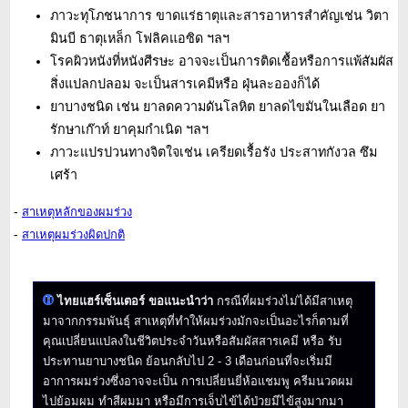
ภาวะทุโภชนาการ ขาดแร่ธาตุและสารอาหารสำคัญเช่น วิตา
มินบี ธาตุเหล็ก โฟลิคแอซิด ฯลฯ
โรคผิวหนังที่หนังศีรษะ อาจจะเป็นการติดเชื้อหรือการแพ้สัมผัส
สิ่งแปลกปลอม จะเป็นสารเคมีหรือ ฝุ่นละอองก็ได้
ยาบางชนิด เช่น ยาลดความดันโลหิต ยาลดไขมันในเลือด ยา
รักษาเก๊าท์ ยาคุมกำเนิด ฯลฯ
ภาวะแปรปวนทางจิตใจเช่น เครียดเรื้อรัง ประสาทกังวล ซึม
เศร้า
-
สาเหตุหลักของผมร่วง
-
สาเหตุผมร่วงผิดปกติ
ไทยแฮร์เซ็นเตอร์ ขอแนะนำว่า
กรณีที่ผมร่วงไม่ได้มีสาเหตุ
มาจากกรรมพันธุ์ สาเหตุที่ทำให้ผมร่วงมักจะเป็นอะไรก็ตามที่
คุณเปลี่ยนแปลงในชีวิตประจำวันหรือสัมผัสสารเคมี หรือ รับ
ประทานยาบางชนิด ย้อนกลับไป 2 - 3 เดือนก่อนที่จะเริ่มมี
อาการผมร่วงซึ่งอาจจะเป็น การเปลี่ยนยี่ห้อแชมพู ครีมนวดผม
ไปย้อมผม ทำสีผมมา หรือมีการเจ็บไข้ได้ป่วยมีไข้สูงมากมา