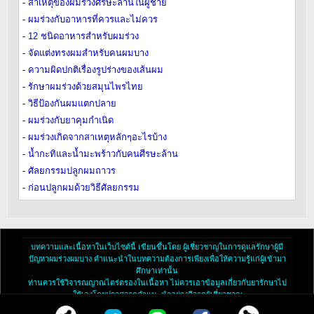
-
สาเหตุของผมร่วงศีรษะล้านในผู้ชาย
-
ผมร่วงกับอาหารที่ควรและไม่ควร
-
12 ชนิดอาหารสำหรับผมร่วง
-
จัดแต่งทรงผมสำหรับคนผมบาง
-
ความผิดปกติเรื่องรูปร่างของเส้นผม
-
รักษาผมร่วงด้วยสมุนไพรไทย
-
วิธีป้องกันผมแตกปลาย
-
ผมร่วงกับยาคุมกำเนิด
-
ผมร่วงเกิดจากสาเหตุหลักๆอะไรบ้าง
-
น้ำกะทิและน้ำมะพร้าวกับคนศีรษะล้าน
-
ศัลยกรรมปลูกผมถาวร
-
ก่อนปลูกผมด้วยวิธีศัลยกรรม
บทความและเนื้อหาในเว็บไซต์นี้ เขียนขึ้นโดย ผู้เชี่ยวชาญในการดูแลรักษาผู้มี
ปัญหาผมร่วงผมบาง คำแนะนำในบทความต้องการเพียงเพื่อให้ความรู้แก่ผู้เข้ามา
ศึกษาเท่านั้น
ท่านควรใช้วิจารณญาณไตร่ตรองในเนื้อหา ไม่ควรเอาข้อมูลเกี่ยวกับยารักษาไป
ใช้เองโดยปราศจากคำแนะนำอย่างดีจากผู้เชี่ยวชาญ
© 2026 สงวนลิขสิทธิ์ ไทยแฮร์เซ็นเตอร์™