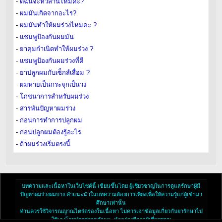
-
ดิฉันจะหัวล้านไหมคะ?
-
ผมมันเกิดจากอะไร?
-
ผมมันทำให้ผมร่วงไหมคะ ?
-
แชมพูป้องกันผมมัน
-
ยาคุมกำเนิดทำให้ผมร่วง ?
-
แชมพูป้องกันผมร่วงที่ดี
-
ยาปลูกผมกับเซ็กส์เสื่อม ?
-
ผมหายเป็นกระจุกเป็นวง
-
โภชนาการสำหรับผมร่วง
-
สารพันปัญหาผมร่วง
-
ก่อนการทำการปลูกผม
-
ก่อนปลูกผมต้องรู้อะไร
-
ถ้าผมร่วงเริ่มตรงนี้
บทความและเนื้อหาในเว็บไซต์นี้ เขียนขึ้นโดย ผู้เชี่ยวชาญในการดูแลรักษาผู้มี
ปัญหาผมร่วงผมบาง คำแนะนำในบทความต้องการเพียงเพื่อให้ความรู้แก่ผู้เข้ามา
ศึกษาเท่านั้น
ท่านควรใช้วิจารณญาณไตร่ตรองในเนื้อหา ไม่ควรเอาข้อมูลเกี่ยวกับยารักษาไป
ใช้เองโดยปราศจากคำแนะนำอย่างดีจากผู้เชี่ยวชาญ