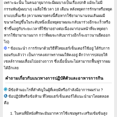
เพราะฉะนั้น ในคนอายุมากจะมีผมบางเป็นเรื่องปกติ แม้จะไม่มี
กรรมพันธุ์ผมบาง) เฉลี่ยใช้เวลา 18 เดือน หลังหยุดการรักษาหรือหยุด
ยาแบบสิ้นเชิง (ความหมายตรงนี้คือหากใช้ยามานานจนเส้นผมมี
ขนาดใหญ่ขึ้นในระดับหนึ่งเมื่อหยุดยาผมจะกลับมาร่วงอีกจะเร็วหรือ
ช้าขึ้นอยู่กับระยะเวลาที่ใช้ยาอย่างต่อเนื่องมาก่อนหน้าที่จะหยุดยา
หากใช้ยามานานมาก กว่าที่ผมจะกลับมาร่วงอีกก็จะยาวนานยืดออก
ไป)
* ข้อแนะนำ การรักษาด้วยวิธีที่ไทยแฮร์เซ็นเตอร์ใช้อยู่ ได้รับการ
ยอมรับแล้วว่า เป็นการคงสภาพรากผมให้คงอยู่ ดีกว่าการปล่อยให้
เซลล์รากผมเสื่อมไปอย่างถาวร ซึ่งเมื่อนั้นจะไม่สามารถฟื้นฟูรากผม
ได้อีกเลย
คำถามเกี่ยวกับแนวทางการปฏิบัติตัวและอาหารการกิน
มีข้อห้ามอะไรที่สำคัญในผู้ที่เคยมีหรือกำลังมีอาการผมร่วง ?
ข้อปฏิบัติหรือข้อห้าม ที่ไทยแฮร์เซ็นเตอร์ได้แนะนำมาโดยตลอด
คือ
ในคนที่มีหนังศีรษะมันมากควรใช้แชมพูสระเสริมเข้มข้นสูง