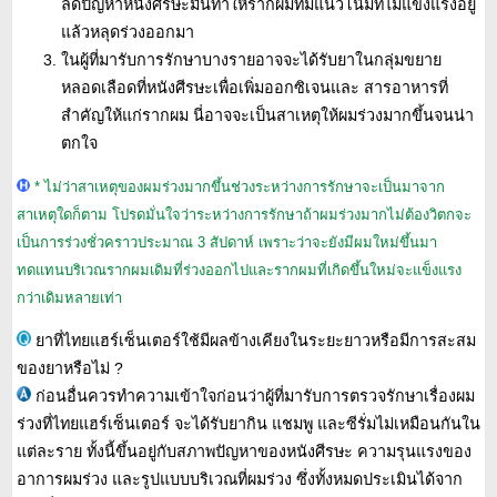
ลดปัญหาหนังศีรษะมันทำให้รากผมที่มีแนวโน้มที่ไม่แข็งแรงอยู่
แล้วหลุดร่วงออกมา
ในผู้ที่มารับการรักษาบางรายอาจจะได้รับยาในกลุ่มขยาย
หลอดเลือดที่หนังศีรษะเพื่อเพิ่มออกซิเจนและ สารอาหารที่
สำคัญให้แก่รากผม นี่อาจจะเป็นสาเหตุให้ผมร่วงมากขึ้นจนน่า
ตกใจ
* ไม่ว่าสาเหตุของผมร่วงมากขึ้นช่วงระหว่างการรักษาจะเป็นมาจาก
สาเหตุใดก็ตาม โปรดมั่นใจว่าระหว่างการรักษาถ้าผมร่วงมากไม่ต้องวิตกจะ
เป็นการร่วงชั่วคราวประมาณ 3 สัปดาห์ เพราะว่าจะยังมีผมใหม่ขึ้นมา
ทดแทนบริเวณรากผมเดิมที่ร่วงออกไปและรากผมที่เกิดขึ้นใหม่จะแข็งแรง
กว่าเดิมหลายเท่า
ยาที่ไทยแฮร์เซ็นเตอร์ใช้มีผลข้างเคียงในระยะยาวหรือมีการสะสม
ของยาหรือไม่ ?
ก่อนอื่นควรทำความเข้าใจก่อนว่าผู้ที่มารับการตรวจรักษาเรื่องผม
ร่วงที่ไทยแฮร์เซ็นเตอร์ จะได้รับยากิน แชมพู และซีรั่มไม่เหมือนกันใน
แต่ละราย ทั้งนี้ขึ้นอยู่กับสภาพปัญหาของหนังศีรษะ ความรุนแรงของ
อาการผมร่วง และรูปแบบบริเวณที่ผมร่วง ซึ่งทั้งหมดประเมินได้จาก