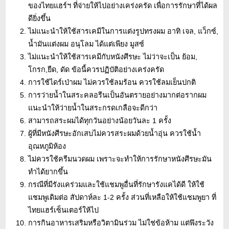
ของไทยแฮร์ฯ ที่จ่ายให้ไปอย่างเคร่งครัด เพื่อการรักษาที่ได้ผล
ดียิ่งขึ้น
ไม่แนะนำให้ใช้สารเคมีในการแต่งรูปทรงผม อาทิ เจล, แว็กซ์,
น้ำมันแต่งผม อนุโลม ได้แต่เพียง มูสซ์
ไม่แนะนำให้ใช้สารเคมีกับหนังศีรษะ ไม่ว่าจะเป็น ย้อม,
โกรก,ยืด, ดัด ข้อนี้ควรปฏิบัติอย่างเคร่งครัด
การใช้ไดร์เป่าผม ไม่ควรใช้ลมร้อน ควรใช้ลมเย็นปกติ
การว่ายน้ำในสระคลอรีนเป็นอันตรายอย่างมากต่อรากผม
แนะนำให้ว่ายน้ำในสระกรดเกลือจะดีกว่า
สามารถสระผมได้ทุกวันอย่างน้อยวันละ 1 ครั้ง
ผู้ที่มีหนังศีรษะอักเสบไม่ควรสระผมด้วยน้ำอุ่น ควรใช้น้ำ
อุณหภูมิห้อง
ไม่ควรใช้ครีมนวดผม เพราะจะทำให้การรักษาหนังศีรษะมัน
ทำได้ยากขึ้น
กรณีที่มีรังแคร่วมและใช้แชมพูอื่นที่รักษารังแคได้ดี ให้ใช้
แชมพูเดิมต่อ สัปดาห์ละ 1-2 ครั้ง ส่วนที่เหลือให้ใช้แชมพูยา ที่
ไทยแฮร์เซ็นเตอร์ให้ไป
การกินอาหารเสริมหรือวิตามินร่วม ไม่ใช่ข้อห้าม แต่พึงระวัง