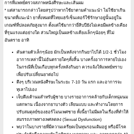
การที่แพทย์ตรวจสภาพหนังศีรษะและเส้นผม
* แต่สามารถกล่าวโดยสรุปว่าหากใช้ยาตามคำแนะนำ ไม่ใช้ยาเกิน
ขนาดที่แนะนำ ยาทั้งหมดที่ไทยแฮร์เซ็นเตอร์ใช้รักษาอยู่นั้นอยู่ใน
เกณฑ์ที่ปลอดภัยสูงมาก ตั้งแต่ใช้มากว่ายี่สิบปียังไม่เคยมีผลข้างเคียง
ที่รุนแรงแต่อย่างใด ส่วนใหญ่เป็นผลข้างเคียงเล็กๆน้อยๆ ที่ไม่
อันตราย อาทิ
คันตามตัวเล็กๆน้อย มักเป็นหลังจากกินยาไปได้ 1/2-1 ชั่วโมง
อาการเหล่านี้ไม่อันตรายใดๆทั้งสิ้น บางครั้งอาการหายไปเอง
ในกรณีที่เป็นเกือบทุกครั้งหลังกินยา ควรแจ้งให้แพทย์ทราบ
เพื่อปรับเปลี่ยนยาต่อไป
ตึงๆ บริเวณหนังศีรษะในระยะ 7-10 วัน แรก และอาการจะ
ทุเลาไปเอง
เจ็บตึงเต้านมสำหรับผู้ชาย บางรายอาการคล้ายกับเด็กหนุ่มนม
แตกพาน เนื่องจากยาบางตัว เลียนแบบ และทำงานโดยการ
ปรับสมดุลย์ของฮอร์โมนเพศชาย ทั้งนี้ยาไม่มีผลในเรื่องที่ทำให้
สมรรถภาพทางเพศลดลง (Sexual Dysfunction)
พบว่าในบางรายที่มีความเครียดเป็นทุนรอนเดิมอยู่ หรือมีโรค