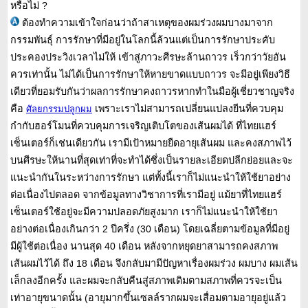
หรือไม่ ?
ต้องทำความเข้าใจก่อนว่าถ้าสาเหตุของผมร่วงผมบางมาจาก
กรรมพันธุ์ การรักษาที่มีอยู่ในโลกนี้ล้วนแต่เป็นการรักษาประคับ
ประคองประวิงเวลาไม่ให้ เข้าสู่ภาวะศีรษะล้านถาวร เร็วกว่าวัยอัน
ควรเท่านั้น ไม่ได้เป็นการรักษาให้หายขาดแบบถาวร จะมีอยู่เพียงวิธี
เดียวที่ยอมรับกันว่าผลการรักษาคงถาวรหากทำในมือผู้เชี่ยวชาญจริง
คือ
เพราะเราไม่สามารถเปลี่ยนแปลงยีนที่ควบคุม
ศัลยกรรมปลูกผม
กำกับฮอร์โมนที่ควบคุมการเจริญเติบโตของเส้นผมได้ ที่ไทยแฮร์
เซ็นเตอร์ก็เช่นเดียวกัน เรามีเป้าหมายยืดอายุเส้นผม และคงสภาพไว้
บนศีรษะให้นานที่สุดเท่าที่จะทำได้ซึ่งเป็นรายละเอียดปลีกย่อยและจะ
แนะนำกันในระหว่างการรักษา แต่ทั้งนี้เราก็ไม่แนะนำให้ใช้ยาอย่าง
ต่อเนื่องไปตลอด จากข้อมูลทางวิชาการที่เรามีอยู่ แม้ยาที่ไทยแฮร์
เซ็นเตอร์ใช้อยู่จะมีความปลอดภัยสูงมาก เราก็ไม่แนะนำให้ใช้ยา
อย่างต่อเนื่องเกินกว่า 2 ปีครึ่ง (30 เดือน) โดยเฉลี่ยตามข้อมูลที่มีอยู่
มีผู้ใช้ต่อเนื่อง นานสุด 40 เดือน หลังจากหยุดยาสามารถคงสภาพ
เส้นผมไว้ได้ ถึง 18 เดือน จึงกลับมามีปัญหาเรื่องผมร่วง ผมบาง ผมเส้น
เล็กลงอีกครั้ง และผมจะกลับคืนสู่สภาพเดิมตามสภาพที่ควรจะเป็น
เท่าอายุขนาดนั้น (อายุมากขึ้นเซลล์รากผมจะเสื่อมตามอายุอยู่แล้ว