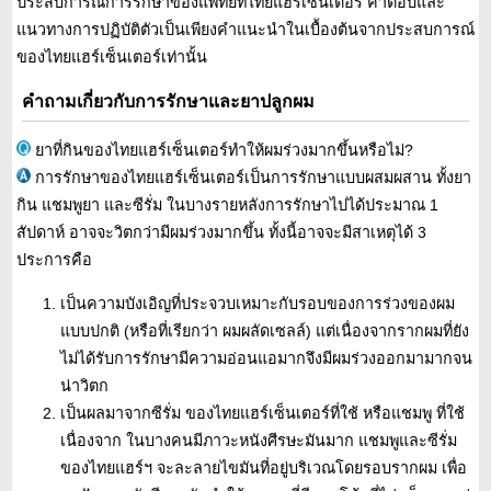
ประสบการณ์การรักษาของแพทย์ที่ไทยแฮร์เซ็นเตอร์ คำตอบและ
แนวทางการปฏิบัติตัวเป็นเพียงคำแนะนำในเบื้องต้นจากประสบการณ์
ของไทยแฮร์เซ็นเตอร์เท่านั้น
คำถามเกี่ยวกับการรักษาและยาปลูกผม
ยาที่กินของไทยแฮร์เซ็นเตอร์ทำให้ผมร่วงมากขึ้นหรือไม่?
การรักษาของไทยแฮร์เซ็นเตอร์เป็นการรักษาแบบผสมผสาน ทั้งยา
กิน แชมพูยา และซีรั่ม ในบางรายหลังการรักษาไปได้ประมาณ 1
สัปดาห์ อาจจะวิตกว่ามีผมร่วงมากขึ้น ทั้งนี้อาจจะมีสาเหตุได้ 3
ประการคือ
เป็นความบังเอิญที่ประจวบเหมาะกับรอบของการร่วงของผม
แบบปกติ (หรือที่เรียกว่า ผมผลัดเซลล์) แต่เนื่องจากรากผมที่ยัง
ไม่ได้รับการรักษามีความอ่อนแอมากจึงมีผมร่วงออกมามากจน
น่าวิตก
เป็นผลมาจากซีรั่ม ของไทยแฮร์เซ็นเตอร์ที่ใช้ หรือแชมพู ที่ใช้
เนื่องจาก ในบางคนมีภาวะหนังศีรษะมันมาก แชมพูและซีรั่ม
ของไทยแฮร์ฯ จะละลายไขมันที่อยู่บริเวณโดยรอบรากผม เพื่อ