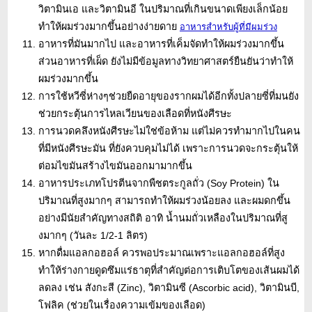
วิตามินเอ และวิตามินอี ในปริมาณที่เกินขนาดเพียงเล็กน้อย
ทำให้ผมร่วงมากขึ้นอย่างง่ายดาย
อาหารสำหรับผู้ที่มีผมร่วง
อาหารที่มันมากไป และอาหารที่เค็มจัดทำให้ผมร่วงมากขึ้น
ส่วนอาหารที่เผ็ด ยังไม่มีข้อมูลทางวิทยาศาสตร์ยืนยันว่าทำให้
ผมร่วงมากขึ้น
การใช้หวีซี่ห่างๆช่วยยืดอายุของรากผมได้อีกทั้งปลายซี่ที่มนยัง
ช่วยกระตุ้นการไหลเวียนของเลือดที่หนังศีรษะ
การนวดคลึงหนังศีรษะไม่ใช่ข้อห้าม แต่ไม่ควรทำมากไปในคน
ที่มีหนังศีรษะมัน ที่ยังควบคุมไม่ได้ เพราะการนวดจะกระตุ้นให้
ต่อมไขมันสร้างไขมันออกมามากขึ้น
อาหารประเภทโปรตีนจากพืชตระกูลถั่ว (Soy Protein) ใน
ปริมาณที่สูงมากๆ สามารถทำให้ผมร่วงน้อยลง และผมดกขึ้น
อย่างมีนัยสำคัญทางสถิติ อาทิ น้ำนมถั่วเหลืองในปริมาณที่สู
งมากๆ (วันละ 1/2-1 ลิตร)
หากดื่มแอลกอฮอล์ ควรพอประมาณเพราะแอลกอฮอล์ที่สูง
ทำให้ร่างกายดูดซึมแร่ธาตุที่สำคัญต่อการเติบโตของเส้นผมได้
ลดลง เช่น สังกะสี (Zinc), วิตามินซี (Ascorbic acid), วิตามินบี,
โฟลิค (ช่วยในเรื่องความเข้มของเลือด)