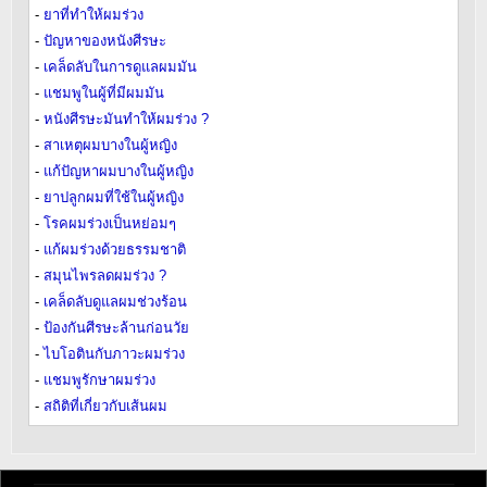
-
ยาที่ทำให้ผมร่วง
-
ปัญหาของหนังศีรษะ
-
เคล็ดลับในการดูแลผมมัน
-
แชมพูในผู้ที่มีผมมัน
-
หนังศีรษะมันทำให้ผมร่วง ?
-
สาเหตุผมบางในผู้หญิง
-
แก้ปัญหาผมบางในผู้หญิง
-
ยาปลูกผมที่ใช้ในผู้หญิง
-
โรคผมร่วงเป็นหย่อมๆ
-
แก้ผมร่วงด้วยธรรมชาติ
-
สมุนไพรลดผมร่วง ?
-
เคล็ดลับดูแลผมช่วงร้อน
-
ป้องกันศีรษะล้านก่อนวัย
-
ไบโอตินกับภาวะผมร่วง
-
แชมพูรักษาผมร่วง
-
สถิติที่เกี่ยวกับเส้นผม