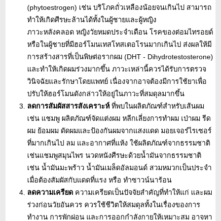
(phytoestrogen) เช่น บริโภคถั่วเหลืองน้อยจนเกินไป สามารถ
ทำให้เกิดศีรษะล้านได้ทั้งในผู้ชายและผู้หญิง
ภาวะหลังคลอด หญิงวัยหมดประจำเดือน โรคของต่อมไทรอยด์
หรือในผู้ชายที่มีฮอร์โมนเทสโทสเตอโรนมากเกินไป ส่งผลให้มี
การสร้างสารที่เป็นพิษต่อรากผม (DHT - Dihydrotestosterone)
และทำให้เกิดผมร่วงมากขึ้น ภาวะเหล่านี้ควรได้รับการตรวจ
วินิจฉัยและรักษาโดยแพทย์ เนื่องจากอาจต้องมีการใช้ยาเพื่อ
ปรับให้ฮอร์โมนดังกล่าวให้อยู่ในภาวะที่สมดุลมากขึ้น
ลดการสัมผัสสารสังเคราะห์
ที่พบในผลิตภัณฑ์สำหรับเส้นผม
เช่น แชมพู ผลิตภัณฑ์จัดแต่งผม หลีกเลี่ยงการทำผม เป่าผม รีด
ผม ย้อมผม ดัดผมและป้องกันผมจากแสงแดด มอยเจอร๋ไรเซอร์
ที่มากเกินไป ลม และอากาศที่แห้ง ใช้ผลิตภัณฑ์จากธรรมชาติ
เช่นแชมพูสมุนไพร นวดหนังศีรษะด้วยน้ำมันจากธรรมชาติ
เช่น น้ำมันมะพร้าว น้ำมันเมล็ดอัลมอนด์ สวมหมวกเป็นประจำ
เมื่อต้องสัมผัสกับแดดที่แรง หรือ ทำซาวน์นาร้อน
ลดความเครียด
ความเครียดเป็นปัจจัยสำคัญที่ทำให้แก่ และผม
ร่วงก่อนวัยอันควร ควรใช้ชีวิตให้สมดุลทั้งในเรื่องของการ
ทำงาน การพักผ่อน และการออกกำลังกายให้เหมาะสม อาจหา