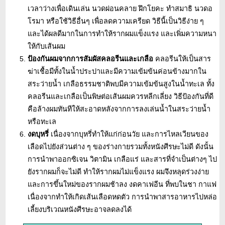
เวลาว่างเพื่อเดินเล่น นวดผ่อนคลาย ฝึกโยคะ ทำสมาธิ นวดอ
โรมา หรือใช้วิธีอื่นๆ เพื่อลดความเครียด วิธีนี้เป็นวิธีง่าย ๆ
และได้ผลดีมากในการทำให้รากผมแข็งแรง และเพิ่มความหนา
ให้กับเส้นผม
ป้องกันผมจากการสัมผัสคลอรีนและเกลือ
คลอรีนให้เป็นสาร
ฆ่าเชื้อมีทั้งในน้ำประปาและมีความเข้มข้นค่อนข้างมากใน
สระว่ายน้ำ เกลือธรรมชาติพบมีความเข้มข้นสูงในน้ำทะเล ทั้ง
คลอรีนและเกลือเป็นพิษต่อเส้นผมควรหลีกเลี่ยง วิธีป้องกันที่ดี
คือล้างผมทันทีให้สะอาดหลังจากการลงเล่นน้ำในสระว่ายน้ำ
หรือทะเล
งดบุหรี่
เนื่องจากบุหรี่ทำให้แก่ก่อนวัย และการไหลเวียนของ
เลือดไปยังส่วนต่าง ๆ ของร่างกายรวมทั้งหนังศีรษะไม่ดี ดังนั้น
การนำพาออกซิเจน วิตามิน เกลือแร่ และสารที่จำเป็นต่างๆ ไป
ยังรากผมก็จะไม่ดี ทำให้รากผมไม่แข็งแรง ผมจึงหลุดร่วงง่าย
และการขึ้นใหม่ของรากผมช้าลง งดคาเฟอีน ที่พบในชา กาแฟ
เนื่องจากทำให้เกิดเส้นเลือดหดตัว การนำพาสารอาหารไปหล่อ
เลี้ยงบริเวณหนังศีรษะอาจลดลงได้