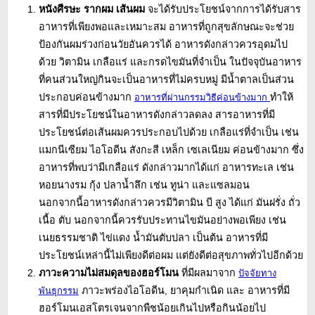
หนังศีรษะ รากผม เส้นผม
จะได้รับประโยชน์จากการได้รับสาร
อาหารที่เพียงพอและเหมาะสม อาหารที่ถูกสุขลักษณะจะช่วย
ป้องกันผมร่วงก่อนวัยอันควรได้ อาหารดังกล่าวควรอุดมไป
ด้วย วิตามิน เกลือแร่ และกรดไขมันที่จำเป็น ในปัจจุบันอาหาร
ที่คนส่วนใหญ่กินจะเป็นอาหารที่ไม่ครบหมู่ มีน้ำตาลเป็นส่วน
ประกอบค่อนข้างมาก
ทำให้
อาหารที่ผ่านกรรมวิธีค่อนข้างมาก
สารที่มีประโยชน์ในอาหารดังกล่าวลดลง สารอาหารที่มี
ประโยชน์ต่อเส้นผมควรประกอบไปด้วย เกลือแร่ที่จำเป็น เช่น
แมกนีเซียม ไอโอดีน สังกะสี เหล็ก เซเลเนียม ค่อนข้างมาก ซึ่ง
อาหารที่พบว่ามีเกลือแร่ ดังกล่าวมากได้แก่ อาหารทะเล เช่น
หอยนางรม กุ้ง ปลาน้ำลึก เช่น ทูน่า และแซลมอน
นอกจากนี้อาหารดังกล่าวควรมีวิตามิน บี สูง ได้แก่ มันฝรั่ง ถั่ว
เนื้อ ตับ นอกจากนี้ควรรับประทานไขมันอย่างพอเพียง เช่น
เนยธรรมชาติ ไข่แดง น้ำมันตับปลา เป็นต้น อาหารที่มี
ประโยชน์เหล่านี้ไม่เพียงดีต่อผม แต่ยังดีต่อสุขภาพทั่วไปอีกด้วย
ภาวะความไม่สมดุลของฮอร์โมน
ที่มีผลมาจาก
ปัจจัยทาง
ภาวะพร่องไอโอดีน, ยาคุมกำเนิด และ อาหารที่มี
พันธุกรรม
ฮอร์โมนเอสโตรเจนจากพืชน้อยเกินไปหรือกินน้อยไป