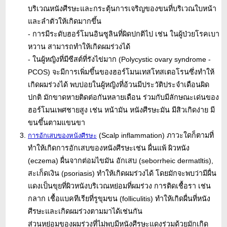
บริเวณหนังศีรษะและกระตุ้นการเจริญของขนที่บริเวณใบหน้า
และลำตัวให้เกิดมากขึ้น
- การมีระดับฮอร์โมนอินซูลินที่ผิดปกติไป เช่น ในผู้ป่วยโรคเบา
หวาน สามารถทำให้เกิดผมร่วงได้
- ในผู้หญิงที่มีซีสต์ที่รังไข่มาก (Polycystic ovary syndrome -
PCOS) จะมีการเพิ่มขึ้นของฮอร์โมนเทสโทสเตอโรนซึ่งทำให้
เกิดผมร่วงได้ พบบ่อยในผู้หญิงที่อ้วนมีประวัติประจำเดือนผิด
ปกติ มักขาดหายติดต่อกันหลายเดือน ร่วมกับมีลักษณะเด่นของ
ฮอร์โมนเพศชายสูง เช่น หน้ามัน หนังศีรษะมัน มีสิวเกิดง่าย มี
ขนขึ้นตามแขนขา
(Scalp inflammation) ภาวะใดก็ตามที่
การอักเสบของหนังศีรษะ
ทำให้เกิดการอักเสบของหนังศีรษะเช่น ผื่นแพ้ ผิวหนัง
(eczema) ผื่นจากต่อมไขมัน อักเสบ (seborrheic dermatltis),
สะเก็ดเงิน (psoriasis) ทำให้เกิดผมร่วงได้ โดยมักจะพบว่ามีผื่น
แดงเป็นขุยที่ผิวหนังบริเวณหย่อมที่ผมร่วง การติดเชื้อรา เช่น
กลาก เชื้อแบคทีเรียที่รูขุมขน (folliculitis) ทำให้เกิดผื่นที่หนัง
ศีรษะและเกิดผมร่วงตามมาได้เช่นกัน
ส่วนหย่อมของผมร่วงที่ไม่พบมีหนังศีรษะแดงร่วมด้วยมักเกิด