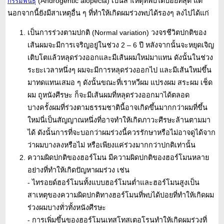
(Androgentic alopecia) เป็นสาเหตุที่พบได้บ่อยที่สุด แต่
กรรมพันธุ์
นอกจากนี้ยังมีสาเหตุอื่น ๆ ที่ทำให้เกิดผมร่วงพบได้รองๆ ลงไปได้แก่
เป็นการร่วงตามปกติ (Normal variation) วงจรชีวิตปกติของ
เส้นผมจะมีการเจริญอยู่ในช่วง 2 – 6 ปี หลังจากนั้นจะหยุดเจิญ
เติบโตแล้วหลุดร่วงออกและมีเส้นผมใหม่มาแทน ดังนั้นในช่วง
ระยะเวลาหนึ่งๆ ผมจะมีการหลุดร่วงออกไป และมีเส้นใหม่ขึ้น
มาทดแทนเสมอ ๆ ดังนั้นขณะที่เราหวีผม แปรงผม สระผม เช็ด
ผม ถูหนังศีรษะ ก็จะมีเส้นผมที่หลุดร่วงออกมาได้ตลอด
บางครั้งผมที่ร่วงตามธรรมชาตินี้อาจเกิดขึ้นมากกว่าผมที่ขึ้น
ใหม่นี่เป็นสัญญาณหนึ่งที่อาจทำให้เกิดภาวะศีรษะล้านตามมา
ได้ ดังนั้นการที่จะบอกว่าผมร่วงนี้ควรรักษาหรือไม่อาจดูได้จาก
ว่าผมบางลงหรือไม่ หรือเพียงแค่ร่วงมากกว่าปกติเท่านั้น
ความผิดปกติของฮอร์โมน มีความผิดปกติของฮอร์โมนหลาย
อย่างที่ทำให้เกิดปัญหาผมร่วง เช่น
- ไทรอยด์ฮอร์โมนทั้งแบบฮอร์โมนต่ำและฮอร์โมนสูงเป็น
สาเหตุของความผิดปกติทางฮอร์โมนที่พบได้บ่อยที่ทำให้เกิดผม
ร่วงผมบางทั่วทั้งหนังศีรษะ
- การเพิ่มขึ้นของฮอร์โมนเทสโทสเตอโรนทำให้เกิดผมร่วงที่