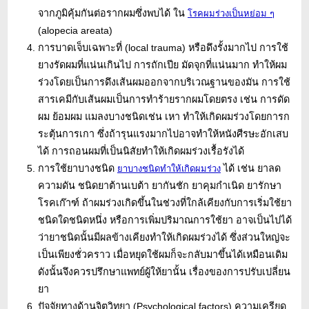
จากภูมิคุ้มกันต่อรากผมซึ่งพบได้ ใน
โรคผมร่วงเป็นหย่อม ๆ
(alopecia areata)
การบาดเจ็บเฉพาะที่ (local trauma) หรือดึงรั้งมากไป การใช้
ยางรัดผมที่แน่นเกินไป การถักเปีย มัดจุกที่แน่นมาก ทำให้ผม
ร่วงโดยเป็นการดึงเส้นผมออกจากบริเวณฐานของมัน การใช้
สารเคมีกับเส้นผมเป็นการทำร้ายรากผมโดยตรง เช่น การดัด
ผม ย้อมผม แมลงบางชนิดเช่น เหา ทำให้เกิดผมร่วงโดยการก
ระตุ้นการเกา ซึ่งถ้ารุนแรงมากไปอาจทำให้หนังศีรษะอักเสบ
ได้ การถอนผมที่เป็นนิสัยทำให้เกิดผมร่วงเรื้อรังได้
การใช้ยาบางชนิด
ได้ เช่น ยาลด
ยาบางชนิดทำให้เกิดผมร่วง
ความดัน ชนิดยาต้านเบต้า ยากันชัก ยาคุมกำเนิด ยารักษา
โรคเก๊าฑ์ ถ้าผมร่วงเกิดขึ้นในช่วงที่ใกล้เคียงกับการเริ่มใช้ยา
ชนิดใดชนิดหนึ่ง หรือการเพิ่มปริมาณการใช้ยา อาจเป็นไปได้
ว่ายาชนิดนั้นมีผลข้างเคียงทำให้เกิดผมร่วงได้ ซึ่งส่วนใหญ่จะ
เป็นเพียงชั่วคราว เมื่อหยุดใช้ผมก็จะกลับมาขึ้นได้เหมือนเดิม
ดังนั้นจึงควรปรึกษาแพทย์ผู้ให้ยานั้น เรื่องของการปรับเปลี่ยน
ยา
ปัจจัยทางด้านจิตวิทยา (Psychological factors) ความเครียด