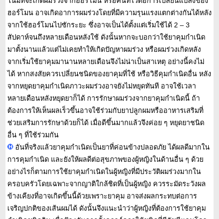
โน้มที่จะเกิดผมร่วงจากฮอร์โมน หรือคนที่ไวต่อการเปลี่ยนแปลงของ
ฮอร์โมน อาจเกิดอาการผมร่วงโดยที่มีความรุนแรงแตกต่างกันได้หลัง
จากใช้ฮอร์โมนไปซักระยะ ซึ่งอาจเป็นได้ตั้งแต่เริ่มใช้ได้ 2 – 3
สัปดาห์จนถึงหลายเดือนหลังใช้ ดังนั้นหากจะบอกว่าใช้ยาคุมกำเนิด
มาตั้งนานแล้วแต่ไม่เคยทำให้เกิดปัญหาผมร่วง หรือผมร่วงเกิดหลัง
จากเริ่มใช้ยาคุมมานานหลายเดือนจึงไม่น่าเป็นสาเหตุ อย่างนี้คงไม่
ได้ หากสงสัยควรเปลี่ยนชนิดของยาคุมที่ใช้ หรือวิธีคุมกำเนิดอื่น หลัง
จากหยุดยาคุมกำเนิดภาวะผมร่วงอาจยังไม่หยุดทันที อาจใช้เวลา
หลายเดือนหลังหยุดยาก็ได้ การรักษาผมร่วงจากยาคุมกำเนิดนี้ ถ้า
ต้องการให้เห็นผลเร็วขึ้นอาจใช้ร่วมกับยาปลูกผมหรืออาหารเสริมที่
ช่วยเสริมการรักษาด้วยก็ได้ เมื่อดีขึ้นมากแล้วจึงค่อย ๆ หยุดยาชนิด
อื่น ๆ ที่ใช้ร่วมกัน
อันที่จริงแล้วยาคุมกำเนิดเป็นยาที่ค่อนข้างปลอดภัย ได้ผลดีมากใน
การคุมกำเนิด และยังให้ผลดีต่อสุขภาพของผู้หญิงในด้านอื่น ๆ ด้วย
อย่างไรก็ตามการใช้ยาคุมกำเนิดในผู้หญิงที่มีประวัติผมร่วงมากใน
ครอบครัวโดยเฉพาะจากญาติใกล้ชิดที่เป็นผู้หญิง ควรระมัดระวังผล
ข้างเคียงที่อาจเกิดขึ้นนี้ด้วยเพราะยาคุม อาจส่งผลกระทบต่อการ
เจริญปกติของเส้นผมได้ ดังนั้นจึงแนะนำว่าผู้หญิงที่ต้องการใช้ยาคุม